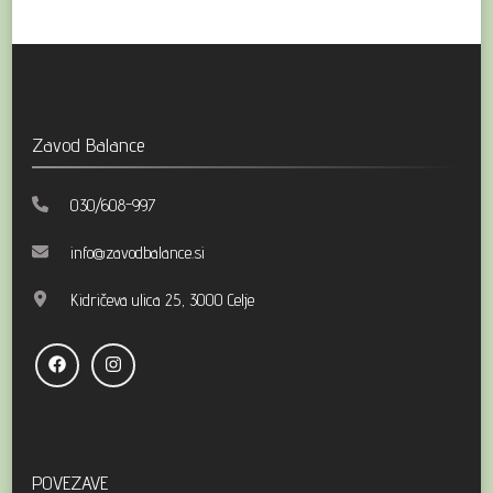
Zavod Balance
030/608-997
info@zavodbalance.si
Kidričeva ulica 25, 3000 Celje
POVEZAVE