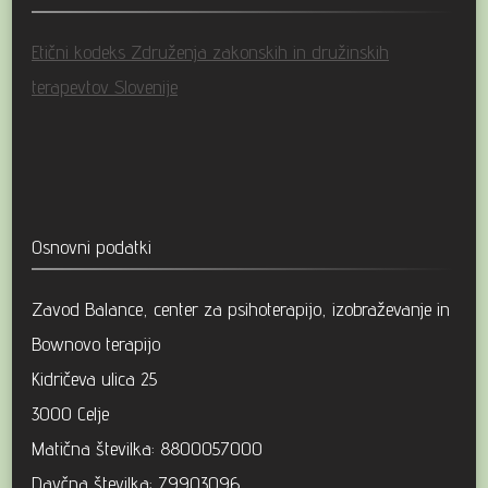
Etični kodeks Združenja zakonskih in družinskih
terapevtov Slovenije
Osnovni podatki
Zavod Balance, center za psihoterapijo, izobraževanje in
Bownovo terapijo
Kidričeva ulica 25
3000 Celje
Matična številka: 8800057000
Davčna številka: 79903096