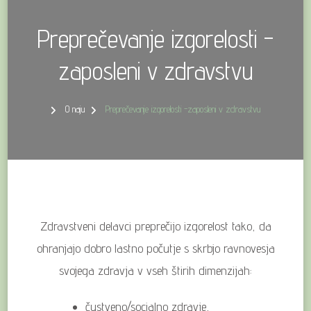
Preprečevanje izgorelosti -
zaposleni v zdravstvu
O naju
Preprečevanje izgorelosti -zaposleni v zdravstvu
Zdravstveni delavci preprečijo izgorelost tako, da
ohranjajo dobro lastno počutje s skrbjo ravnovesja
svojega zdravja v vseh štirih dimenzijah:
čustveno/socialno zdravje,