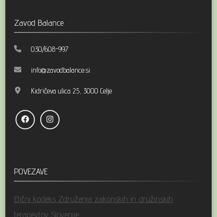
Zavod Balance
030/608-997
info@zavodbalance.si
Kidričeva ulica 25, 3000 Celje
POVEZAVE
Etični kodeks Združenja zakonskih in družinskih
terapevtov Slovenije