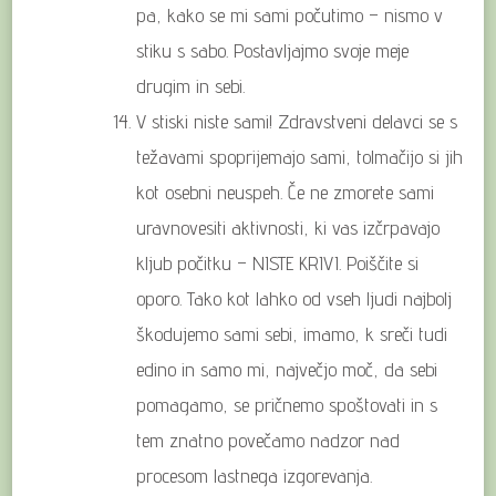
pa, kako se mi sami počutimo – nismo v
stiku s sabo. Postavljajmo svoje meje
drugim in sebi.
V stiski niste sami! Zdravstveni delavci se s
težavami spoprijemajo sami, tolmačijo si jih
kot osebni neuspeh. Če ne zmorete sami
uravnovesiti aktivnosti, ki vas izčrpavajo
kljub počitku – NISTE KRIVI. Poiščite si
oporo. Tako kot lahko od vseh ljudi najbolj
škodujemo sami sebi, imamo, k sreči tudi
edino in samo mi, največjo moč, da sebi
pomagamo, se pričnemo spoštovati in s
tem znatno povečamo nadzor nad
procesom lastnega izgorevanja.