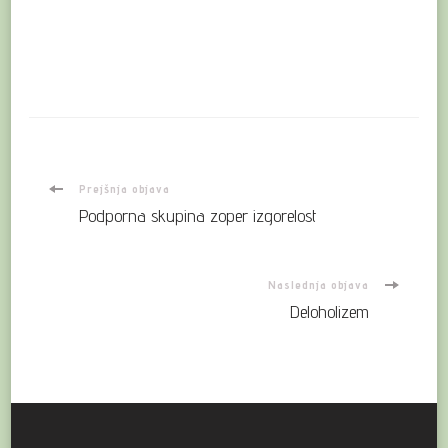
Navigacija
Prejšnja objava
Podporna skupina zoper izgorelost
objav
Naslednja objava
Deloholizem