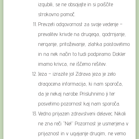
izgubili, se ne obsojajte in si poiščite
strokovno pomoč.
Prevzeti odgovornost za svoje vedenje –
prevalitev krivde na drugega, godrnjanje,
nerganje, pritoževanje, zlahka poistovetimo
in na nek način to tudi podpiramo. Dokler
imamo krivca, ne iščemo rešitev.
Jeza – izrazite jo! Zdrava jeza je zelo
dragocena informacija, ki nam sporoča,
da je nekaj narobe. Prisluhnimo ji ter
posvetimo pozornost kaj nam sporoča.
Vedno prijazen zdravstveni delavec. Nikoli
ne zna reči “Ne!” Pozornost je usmerjena v
prijaznost in v ugajanje drugim, ne vemo