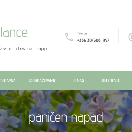
lance
Telefon
+386 30/608-997
aževanje in Bownovo terapijo
TERAPIJA
IZOBRAŽEVANJE
O NAS
REFERENCE
paničen napad