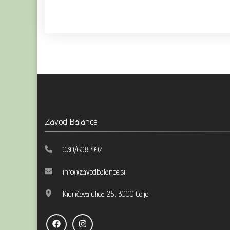
Zavod Balance
030/608-997
info@zavodbalance.si
Kidričeva ulica 25, 3000 Celje