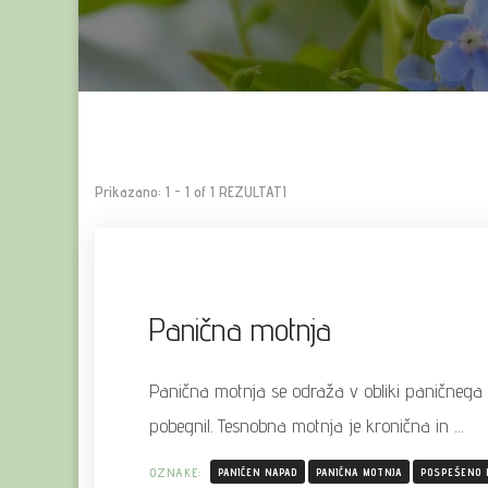
Prikazano: 1 - 1 of 1 REZULTATI
Panična motnja
Panična motnja se odraža v obliki paničnega n
pobegnil. Tesnobna motnja je kronična in …
OZNAKE:
PANIČEN NAPAD
PANIČNA MOTNJA
POSPEŠENO 