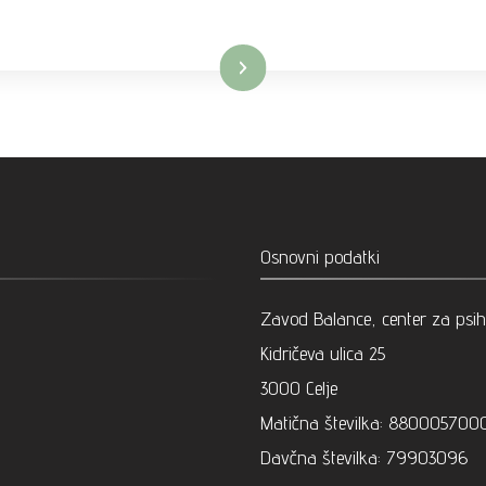
Preberi več
Osnovni podatki
Zavod Balance, center za psiho
Kidričeva ulica 25
3000 Celje
Matična številka: 880005700
Davčna številka: 79903096