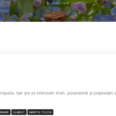
paničen napad
apada, kjer gre za intenziven strah, posameznik je preplavljen s 
DIHANJE
SLABOST
UMIRITEV TELESA